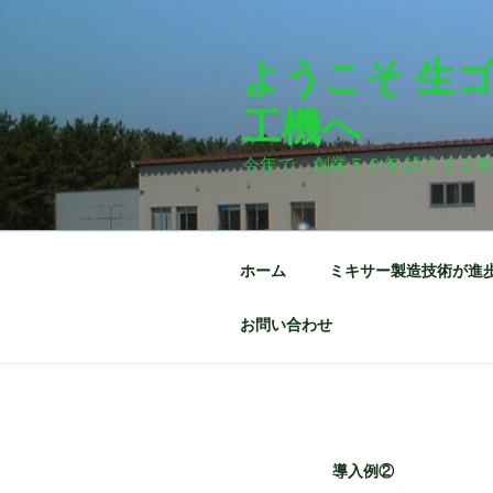
コ
ン
テ
ようこそ 生
ン
工機へ
ツ
へ
今年で、創業５０年.設立３２年
ス
キ
ッ
プ
ホーム
ミキサー製造技術が進歩
お問い合わせ
導入例②