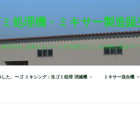
ゴミ処理機・ミキサー製造販
.環境対策に貢献する.バイオ式消滅型 生ゴミ処理機の製造中で
した、〜ゴ ミキシング：生ゴミ処理 消滅機
ミキサー混合機