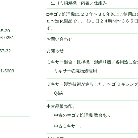
生ゴミ消滅機 内容／仕組み
□生ゴミ処理機は,２０年〜３０年以上ご使用
た〜進化製品です, ◎１日２４時間〜３６５
す。
-20
6-0251
お問い合わせ
お知らせ
-32
ミキサー混合・撹拌機・混練り機／各用途に合
ミキサー②廃物処理用
1-5609
ミキサー製造技術が進歩した、〜ゴ ミキシング
Q&A
中古品販売①。
中古の生ゴミ処理機 数台あり、
中古ミキサー。